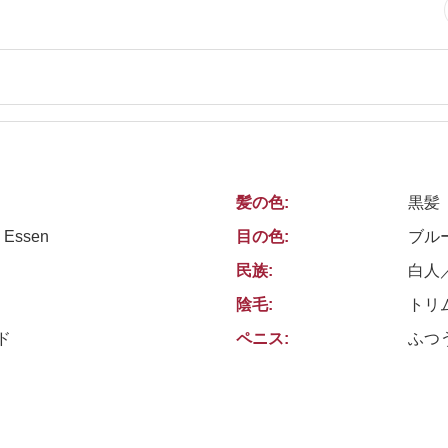
髪の色:
黒髪
 Essen
目の色:
ブル
民族:
白人
陰毛:
トリ
ド
ペニス:
ふつ