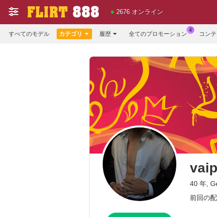
2676 オンライン
すべてのモデル
カテゴリ
履歴
全てのプロモーション
コンテ
vai
40 年, G
前回の配信：