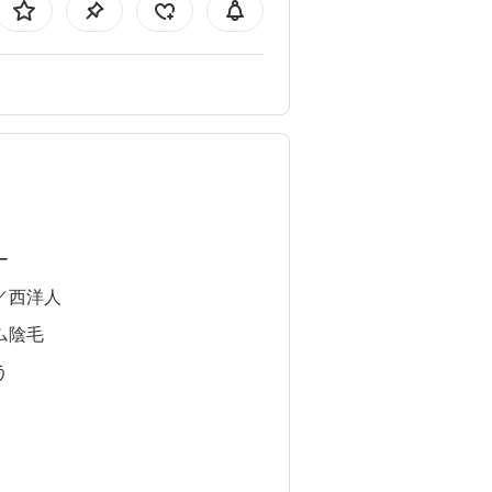
ー
／西洋人
ム陰毛
う