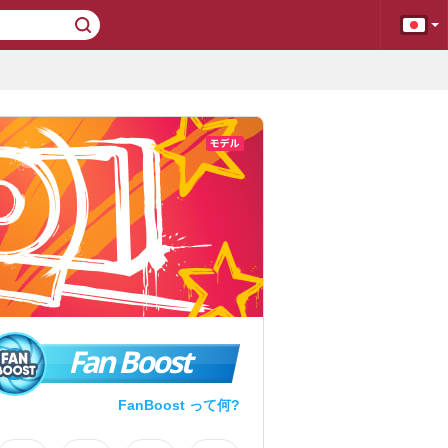
Fan Boost
FanBoost って何?