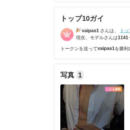
トップ10ガイ
vaipas1
さんは、
トッ
現在、モデルさんは
1141
vaipas1
トークンを送って
を勝利
写真
1
しかも無料